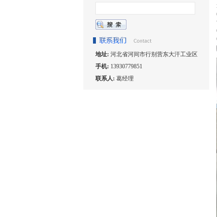
地址:
河北省河间市行别营东大汗工业区
手机:
13930779851
联系人:
葛经理