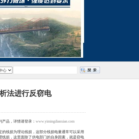
析法进行反窃电
列产品，详情请登录：
www.yimingdianxian.com
定的线损为理论线损，这部分线损电量通常可以采用
理线损，这里面除了供电部门的自身因素，就是窃电